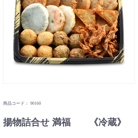
商品コード：
90160
揚物詰合せ 満福 《冷蔵》