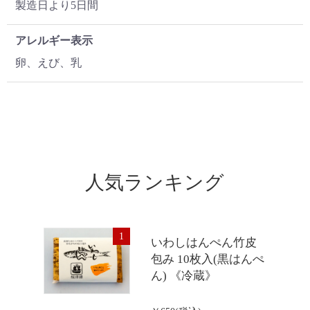
製造日より5日間
アレルギー表示
卵、えび、乳
人気ランキング
1
いわしはんぺん竹皮
包み 10枚入(黒はんぺ
ん) 《冷蔵》