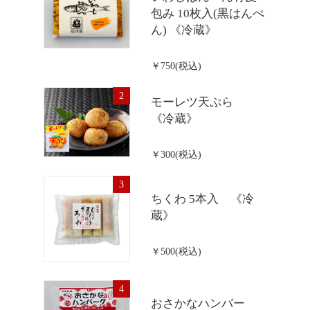
包み 10枚入(黒はんぺ
ん) 《冷蔵》
￥750(税込)
2
モーレツ天ぷら
《冷蔵》
￥300(税込)
3
ちくわ 5本入 《冷
蔵》
￥500(税込)
4
おさかなハンバー