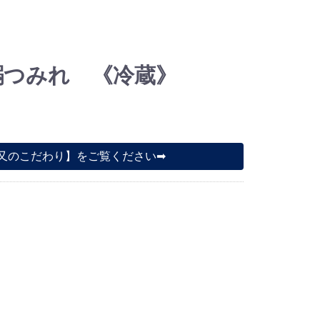
鰯つみれ 《冷蔵》
又のこだわり】をご覧ください➡︎︎