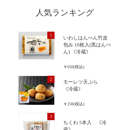
人気ランキング
1
いわしはんぺん竹皮
包み 10枚入(黒はんぺ
ん) 《冷蔵》
￥650(税込)
2
モーレツ天ぷら
《冷蔵》
￥250(税込)
3
ちくわ 5本入 《冷
蔵》