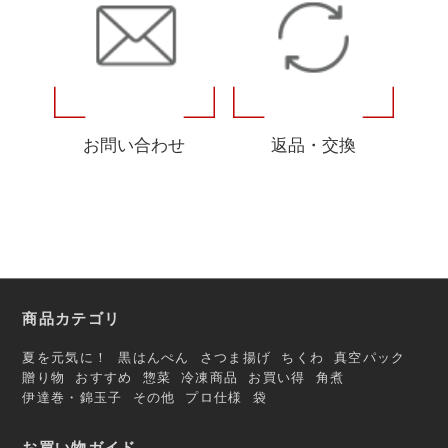
お問い合わせ
返品・交換
商品カテゴリ
夏を元気に！
黒はんぺん
さつま揚げ
ちくわ
真空パック
贈り物
おすすめ
惣菜
冷凍商品
お買い得
角煮
伊達巻・錦玉子
その他
プロ仕様
袋
お買い物ガイド